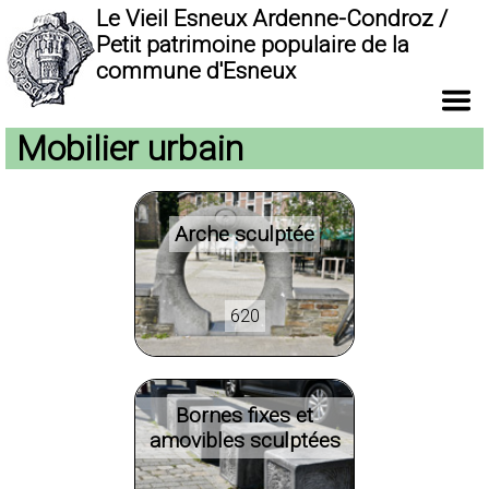
Le Vieil Esneux Ardenne-Condroz /
Petit patrimoine populaire de la
commune d'Esneux
Mobilier urbain
Arche sculptée
620
Bornes fixes et
amovibles sculptées