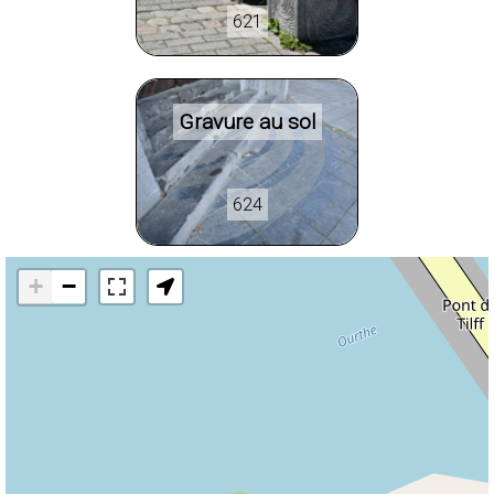
621
Gravure au sol
624
+
−