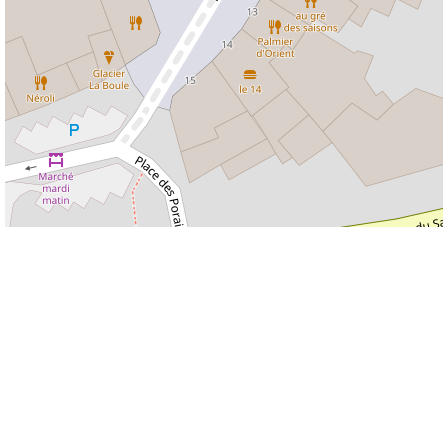
Leaflet
| © Le Vieil Esneux Ardenne-Condroz ASBL - 2021