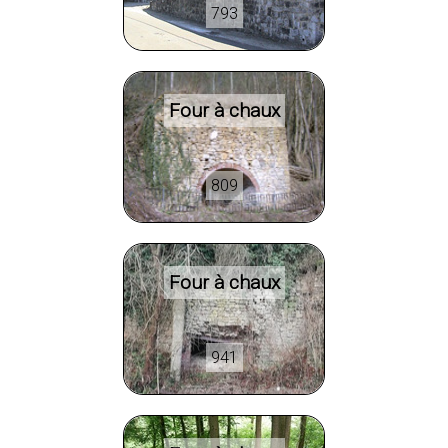
793
Four à chaux
809
Four à chaux
941