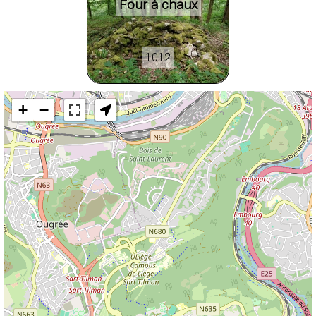
Four à chaux
1012
+
−