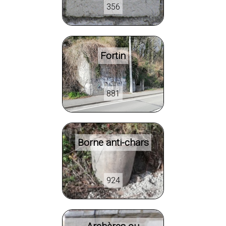
356
Fortin
881
Borne anti-chars
924