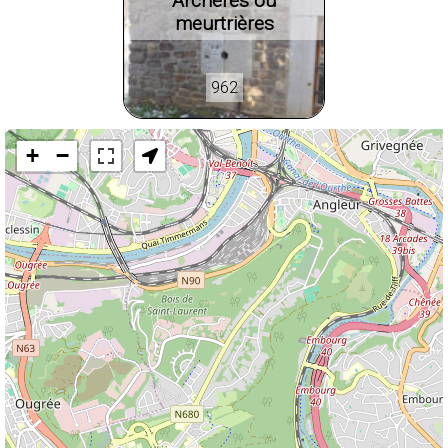
Archères ou
meurtrières
962
+
−