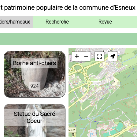
it patrimoine populaire de la commune d'Esneux
tiers/hameaux
Recherche
Revue
+
−
Borne anti-chars
924
Statue du Sacré
Coeur