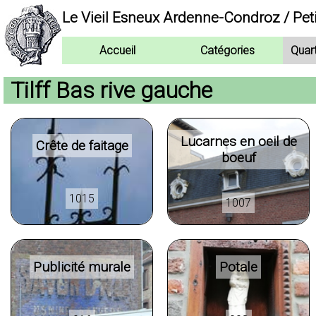
Le Vieil Esneux Ardenne-Condroz / Pet
Accueil
Catégories
Quar
Tilff Bas rive gauche
Lucarnes en oeil de
Crête de faitage
boeuf
1015
1007
Publicité murale
Potale