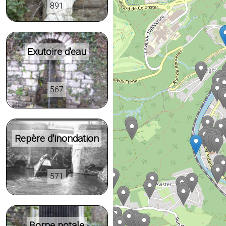
891
Exutoire d'eau
567
Repère d'inondation
571
Borne potale