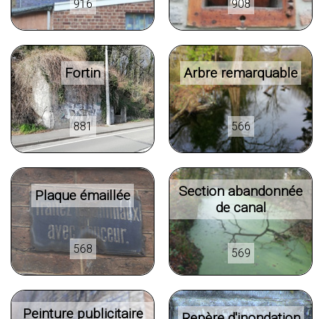
916
908
Fortin
Arbre remarquable
881
566
Section abandonnée
Plaque émaillée
de canal
568
569
Peinture publicitaire
Repère d'inondation