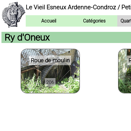
Le Vieil Esneux Ardenne-Condroz / Pet
Accueil
Catégories
Quar
Ry d'Oneux
Roue de moulin
206