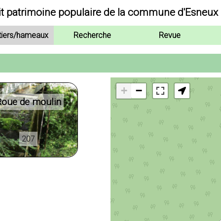
it patrimoine populaire de la commune d'Esneux
tiers/hameaux
Recherche
Revue
+
−
Roue de moulin
207