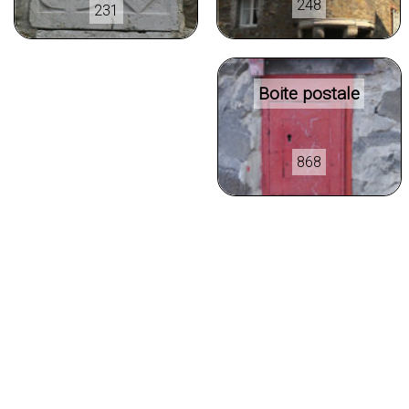
248
231
Boite postale
868