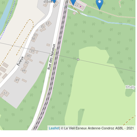
Leaflet
| © Le Vieil Esneux Ardenne-Condroz ASBL - 2021