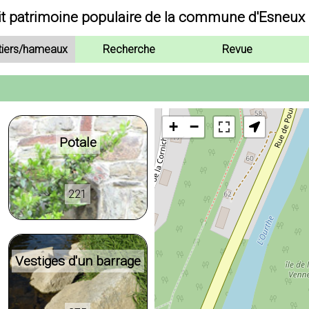
it patrimoine populaire de la commune d'Esneux
tiers/hameaux
Recherche
Revue
+
−
Potale
221
Vestiges d'un barrage