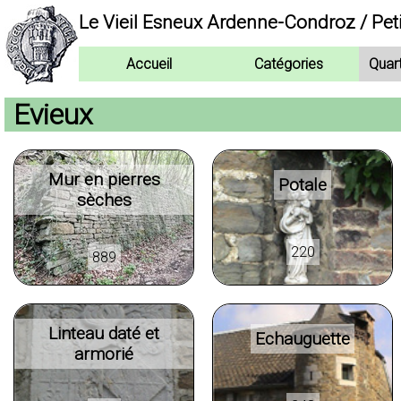
Le Vieil Esneux Ardenne-Condroz / Pet
Accueil
Catégories
Quar
Evieux
Mur en pierres
Potale
sèches
220
889
Linteau daté et
Echauguette
armorié