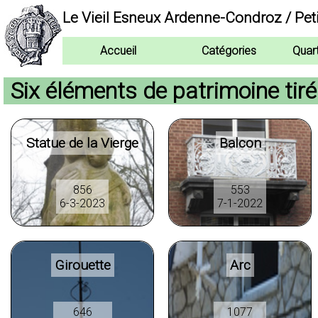
Le Vieil Esneux Ardenne-Condroz / Pet
Accueil
Catégories
Quar
Six éléments de patrimoine tir
Statue de la Vierge
Balcon
856
553
6-3-2023
7-1-2022
Girouette
Arc
646
1077