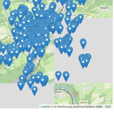
Leaflet
| © Le Vieil Esneux Ardenne-Condroz ASBL - 2021