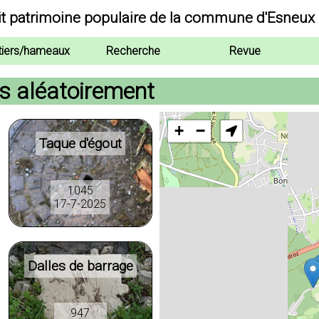
it patrimoine populaire de la commune d'Esneux
tiers/hameaux
Recherche
Revue
és aléatoirement
+
−
Taque d'égout
1045
17-7-2025
Dalles de barrage
947