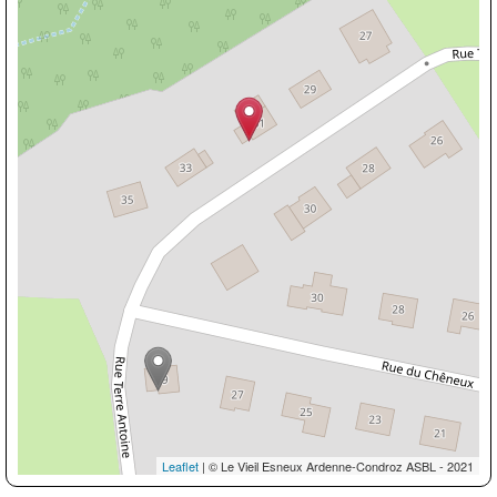
Leaflet
| © Le Vieil Esneux Ardenne-Condroz ASBL - 2021