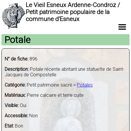
Le Vieil Esneux Ardenne-Condroz /
Petit patrimoine populaire de la
commune d'Esneux
Potale
N° de fiche:
896
Description:
Potale récente abritant une statuette de Saint-
Jacques de Compostelle
Catégorie:
Petit patrimoine sacré >
Potales
Matériaux:
Pierre calcaire et terre cuite
Visible:
Oui
Accessible:
Non
Etat:
Bon