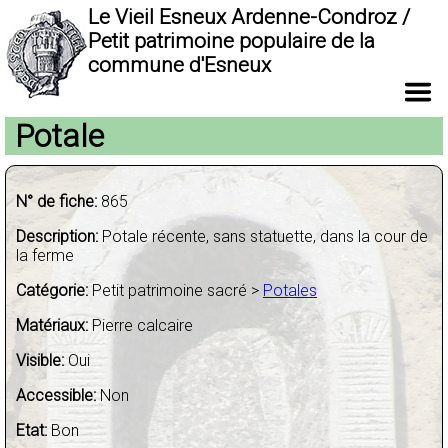
Le Vieil Esneux Ardenne-Condroz /
Petit patrimoine populaire de la
commune d'Esneux
Potale
N° de fiche:
865
Description:
Potale récente, sans statuette, dans la cour de
la ferme
Catégorie:
Petit patrimoine sacré >
Potales
Matériaux:
Pierre calcaire
Visible:
Oui
Accessible:
Non
Etat:
Bon