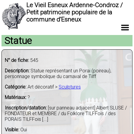
Le Vieil Esneux Ardenne-Condroz /
Petit patrimoine populaire de la
commune d'Esneux
Statue
N° de fiche:
545
Description:
Statue représentant un Porai (poireau),
personnage symbolique du carnaval de Tilff
Catégorie:
Art décoratif >
Sculptures
Matériaux:
?
Inscription/datation:
[sur panneau adjacent] Albert SLUSE /
FONDATEUR et MEMBRE / du Folklore TILFFois / des
PORAIS TILFFois [...]
Visible:
Oui