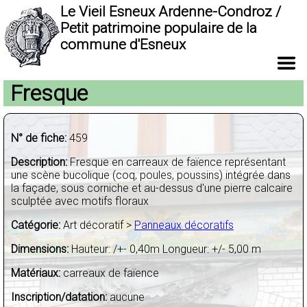
Le Vieil Esneux Ardenne-Condroz /
Petit patrimoine populaire de la
commune d'Esneux
Fresque
N° de fiche:
459
Description:
Fresque en carreaux de faïence représentant
une scène bucolique (coq, poules, poussins) intégrée dans
la façade, sous corniche et au-dessus d'une pierre calcaire
sculptée avec motifs floraux
Catégorie:
Art décoratif >
Panneaux décoratifs
Dimensions:
Hauteur: /+- 0,40m Longueur: +/- 5,00 m
Matériaux:
carreaux de faïence
Inscription/datation:
aucune