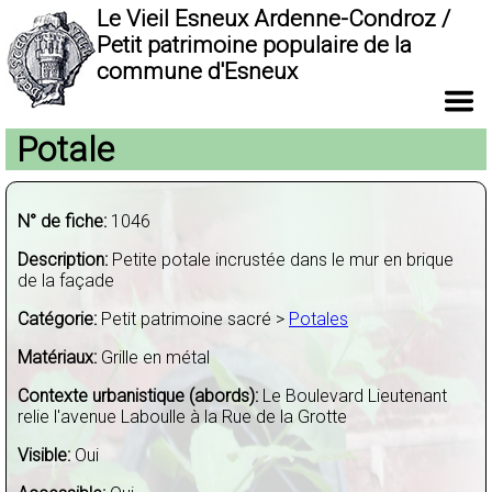
Le Vieil Esneux Ardenne-Condroz /
Petit patrimoine populaire de la
commune d'Esneux
Potale
N° de fiche:
1046
Description:
Petite potale incrustée dans le mur en brique
de la façade
Catégorie:
Petit patrimoine sacré >
Potales
Matériaux:
Grille en métal
Contexte urbanistique (abords):
Le Boulevard Lieutenant
relie l'avenue Laboulle à la Rue de la Grotte
Visible:
Oui