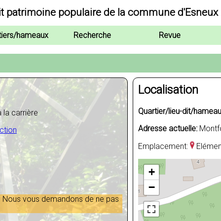
it patrimoine populaire de la commune d'Esneux
tiers/hameaux
Recherche
Revue
Localisation
Quartier/lieu-dit/hameau
 la carrière
Adresse actuelle:
Montf
ction
Emplacement:
Elémen
+
−
lic. Nous vous demandons de ne pas