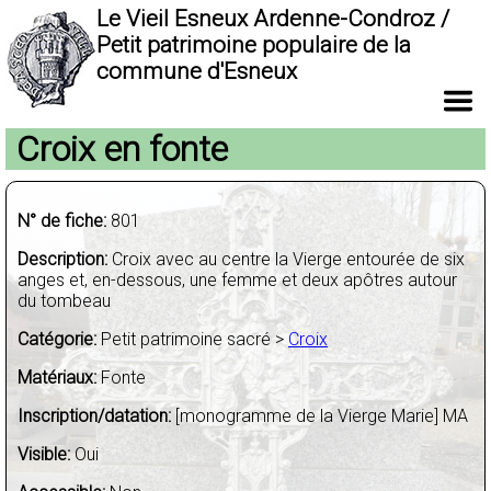
Le Vieil Esneux Ardenne-Condroz /
Petit patrimoine populaire de la
commune d'Esneux
Croix en fonte
N° de fiche:
801
Description:
Croix avec au centre la Vierge entourée de six
anges et, en-dessous, une femme et deux apôtres autour
du tombeau
Catégorie:
Petit patrimoine sacré >
Croix
Matériaux:
Fonte
Inscription/datation:
[monogramme de la Vierge Marie] MA
Visible:
Oui