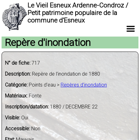
Le Vieil Esneux Ardenne-Condroz /
Petit patrimoine populaire de la
commune d'Esneux
Repère d'inondation
N° de fiche:
717
Description:
Repère de l'inondation de 1880
Catégorie:
Points d'eau >
Repères d'inondation
Matériaux:
Fonte
Inscription/datation:
1880 / DECEMBRE 22
Visible:
Oui
Accessible:
Non
Etat:
Mauvais