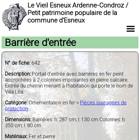
Le Vieil Esneux Ardenne-Condroz /
Petit patrimoine populaire de la
commune d'Esneux
Barrière d'entrée
N° de fiche:
642
Description:
Portail d'entrée avec barrières en fer peint
accrochées à 2 colonnes imposantes en pierre calcaire.
Entrée du chemin menant à l'habitation qui porte le nom de
Villa Léa.
Catégorie:
Ornementation en fer >
Pièces ouvragées de
protection
Dimensions:
Barrières: h: 287 cm; l: 130 cm Colonnes: h:
350 cm; l: 80 cm
Matériaux:
Fer et pierre