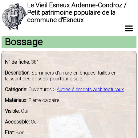
Le Vieil Esneux Ardenne-Condroz /
Petit patrimoine populaire de la
commune d'Esneux
Bossage
N° de fiche:
381
Description:
Sommiers d'un arc en briques, taillés en
laissant des bosses, pourtour ciselé
Catégorie:
Ouvertures >
Autres éléments architecturaux
Matériaux:
Pierre calcaire
Visible:
Oui
Accessible:
Oui
Etat:
Bon