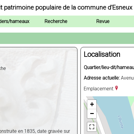
it patrimoine populaire de la commune d'Esneux
tiers/hameaux
Recherche
Revue
Localisation
Quartier/lieu-dit/hameau
che
Adresse actuelle:
Avenue
Emplacement:
+
−
onstruite en 1835, date gravée sur