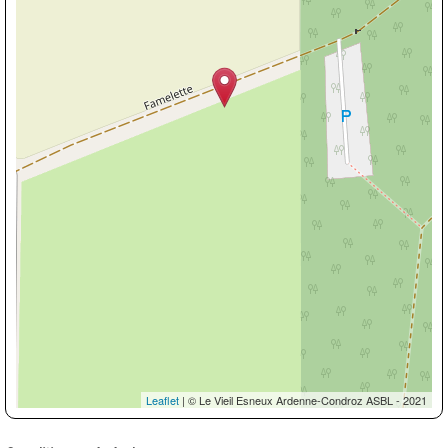
Leaflet
| © Le Vieil Esneux Ardenne-Condroz ASBL - 2021