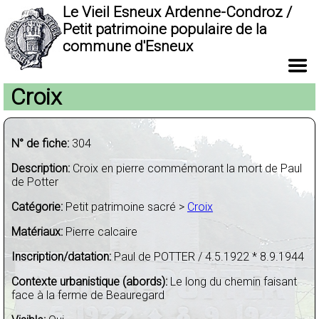
Le Vieil Esneux Ardenne-Condroz /
Petit patrimoine populaire de la
commune d'Esneux
Croix
N° de fiche:
304
Description:
Croix en pierre commémorant la mort de Paul
de Potter
Catégorie:
Petit patrimoine sacré >
Croix
Matériaux:
Pierre calcaire
Inscription/datation:
Paul de POTTER / 4.5.1922 * 8.9.1944
Contexte urbanistique (abords):
Le long du chemin faisant
face à la ferme de Beauregard