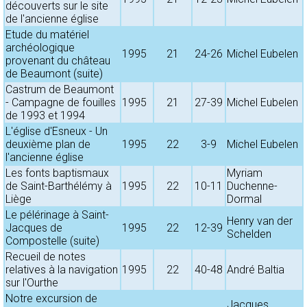
découverts sur le site
de l'ancienne église
Etude du matériel
archéologique
1995
21
24-26
Michel Eubelen
provenant du château
de Beaumont (suite)
Castrum de Beaumont
- Campagne de fouilles
1995
21
27-39
Michel Eubelen
de 1993 et 1994
L'église d'Esneux - Un
deuxième plan de
1995
22
3-9
Michel Eubelen
l'ancienne église
Les fonts baptismaux
Myriam
de Saint-Barthélémy à
1995
22
10-11
Duchenne-
Liège
Dormal
Le pélérinage à Saint-
Henry van der
Jacques de
1995
22
12-39
Schelden
Compostelle (suite)
Recueil de notes
relatives à la navigation
1995
22
40-48
André Baltia
sur l'Ourthe
Notre excursion de
Jacques