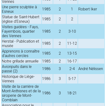
Vennes
Une pierre sculptée à
1985
2
1
Robert Iker
Esneux
Statue de Saint-Hubert
1985
2
2
(église d'Esneux)
Visites guidées - Fays,
Fayembois, quartier
1985
2
3-10
des Vennes
Herstal - Publication et
1985
2
11-12
musée
Apprenons à connaître
1985
2
13-15
d'autres cercles
Notre grillade annuelle
1985
2
16-17
Avionpuits dans le
1986
3
2-4
André Nélissen
passé (2)
Historique de Liège-
1986
3
5-17
Vennes
Visite de la carrière de
Mont-Anthisnes et de la
1986
3
18-21
siroperie de Mont-
Comblain
Association pour le