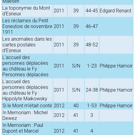
Maesen
La toponymie du Mont
2011
39
44-45
Edgard Renard
d’Esneux
Les réclames du Petit
Esneutois de novembre
2011
39
46-47
1911
Les anomalies dans les
cartes postales
2011
39
48-52
d’Esneux
L'accueil des
personnes déplacées
2011
S/N
1-23
Philippe Hamoir
au château le Fy :
Personnes déplacées
L'accueil des
personnes déplacées
2011
S/N
24-38
Philippe Hamoir
au château le Fy :
Hippolyte Maikowsky
Si le Mont m'était conté
2012
40
1-53
Philippe Hamoir
In Memoriam : Michel
2012
41
3
Dewez
In Memoriam : Paul
Dupont et Marcel
2012
41
4