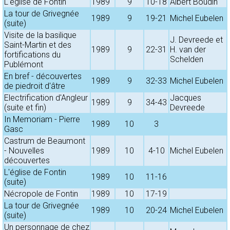
L'église de Fontin
1989
9
10-18
Albert Boudin
La tour de Grivegnée
1989
9
19-21
Michel Eubelen
(suite)
Visite de la basilique
J. Devreede et
Saint-Martin et des
1989
9
22-31
H. van der
fortifications du
Schelden
Publémont
En bref - découvertes
1989
9
32-33
Michel Eubelen
de piedroit d'âtre
Electrification d'Angleur
Jacques
1989
9
34-43
(suite et fin)
Devreede
In Memoriam - Pierre
1989
10
3
Gasc
Castrum de Beaumont
- Nouvelles
1989
10
4-10
Michel Eubelen
découvertes
L'église de Fontin
1989
10
11-16
(suite)
Nécropole de Fontin
1989
10
17-19
La tour de Grivegnée
1989
10
20-24
Michel Eubelen
(suite)
Un personnage de chez