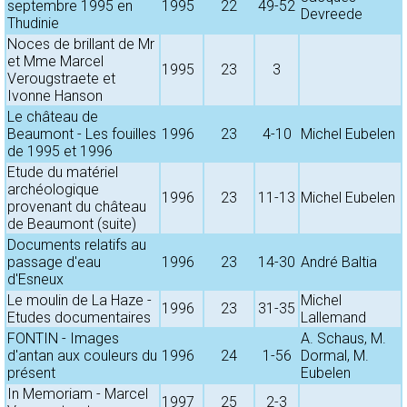
septembre 1995 en
1995
22
49-52
Devreede
Thudinie
Noces de brillant de Mr
et Mme Marcel
1995
23
3
Verougstraete et
Ivonne Hanson
Le château de
Beaumont - Les fouilles
1996
23
4-10
Michel Eubelen
de 1995 et 1996
Etude du matériel
archéologique
1996
23
11-13
Michel Eubelen
provenant du château
de Beaumont (suite)
Documents relatifs au
passage d'eau
1996
23
14-30
André Baltia
d'Esneux
Le moulin de La Haze -
Michel
1996
23
31-35
Etudes documentaires
Lallemand
FONTIN - Images
A. Schaus, M.
d'antan aux couleurs du
1996
24
1-56
Dormal, M.
présent
Eubelen
In Memoriam - Marcel
1997
25
2-3