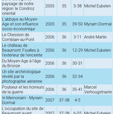
paysage de notre
2005
35
5-38
Michel Eubelen
région: le Condroz
oriental
L'abbaye au Moyen-
Age et son influence
2005
35
39-50
Myriam Dormal
socio-économiqur
Le Chession de
2006
36
3-11
André Martin
Comblain-au-Pont
Le château de
Beaumont: Fouilles à
2006
36
12-29
Michel Eubelen
l'extérieur de l'enceinte
Du Moyen-Age à l'âge
2006
36
30-31
du Bronze
Un site archéologique
révélé par la
2006
36
32-34
photographie aérienne
Poulseur et les horreurs
Marcel
2006
36
35-41
de la guerre
Verhougstraete
In Memoriam - Myriam
2007
37-38
4-5
Dormal
L'occupation du site de
Beaumont avant
2007
37-38
6-55
Michel Eubelen