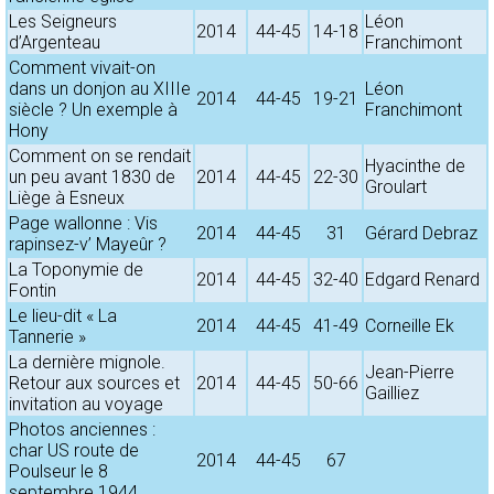
Les Seigneurs
Léon
2014
44-45
14-18
d’Argenteau
Franchimont
Comment vivait-on
dans un donjon au XIIIe
Léon
2014
44-45
19-21
siècle ? Un exemple à
Franchimont
Hony
Comment on se rendait
Hyacinthe de
un peu avant 1830 de
2014
44-45
22-30
Groulart
Liège à Esneux
Page wallonne : Vis
2014
44-45
31
Gérard Debraz
rapinsez-v’ Mayeûr ?
La Toponymie de
2014
44-45
32-40
Edgard Renard
Fontin
Le lieu-dit « La
2014
44-45
41-49
Corneille Ek
Tannerie »
La dernière mignole.
Jean-Pierre
Retour aux sources et
2014
44-45
50-66
Gailliez
invitation au voyage
Photos anciennes :
char US route de
2014
44-45
67
Poulseur le 8
septembre 1944