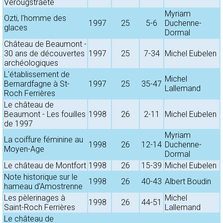
Verougstraete
Myriam
Ozti, l'homme des
1997
25
5-6
Duchenne-
glaces
Dormal
Château de Beaumont -
30 ans de découvertes
1997
25
7-34
Michel Eubelen
archéologiques
L'établissement de
Michel
Bernardfagne à St-
1997
25
35-47
Lallemand
Roch Ferrières
Le château de
Beaumont - Les fouilles
1998
26
2-11
Michel Eubelen
de 1997
Myriam
La coiffure féminine au
1998
26
12-14
Duchenne-
Moyen-Age
Dormal
Le château de Montfort
1998
26
15-39
Michel Eubelen
Note historique sur le
1998
26
40-43
Albert Boudin
hameau d'Amostrenne
Les pèlerinages à
Michel
1998
26
44-51
Saint-Roch Ferrières
Lallemand
Le château de