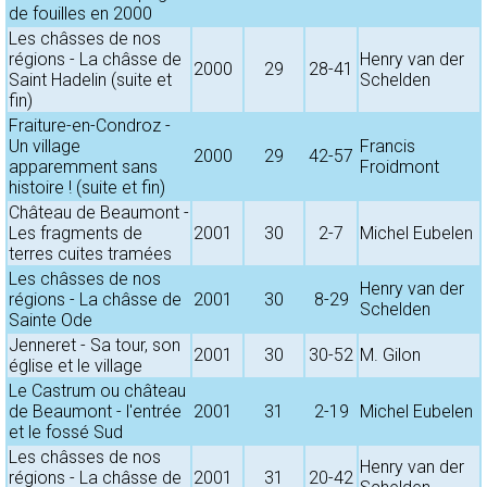
de fouilles en 2000
Les châsses de nos
régions - La châsse de
Henry van der
2000
29
28-41
Saint Hadelin (suite et
Schelden
fin)
Fraiture-en-Condroz -
Un village
Francis
2000
29
42-57
apparemment sans
Froidmont
histoire ! (suite et fin)
Château de Beaumont -
Les fragments de
2001
30
2-7
Michel Eubelen
terres cuites tramées
Les châsses de nos
Henry van der
régions - La châsse de
2001
30
8-29
Schelden
Sainte Ode
Jenneret - Sa tour, son
2001
30
30-52
M. Gilon
église et le village
Le Castrum ou château
de Beaumont - l'entrée
2001
31
2-19
Michel Eubelen
et le fossé Sud
Les châsses de nos
Henry van der
régions - La châsse de
2001
31
20-42