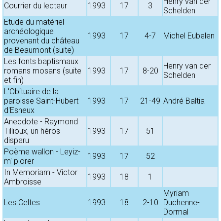
Henry van der
Courrier du lecteur
1993
17
3
Schelden
Etude du matériel
archéologique
1993
17
4-7
Michel Eubelen
provenant du château
de Beaumont (suite)
Les fonts baptismaux
Henry van der
romans mosans (suite
1993
17
8-20
Schelden
et fin)
L'Obituaire de la
paroisse Saint-Hubert
1993
17
21-49
André Baltia
d'Esneux
Anecdote - Raymond
Tillioux, un héros
1993
17
51
disparu
Poème wallon - Leyiz-
1993
17
52
m' plorer
In Memoriam - Victor
1993
18
1
Ambroisse
Myriam
Les Celtes
1993
18
2-10
Duchenne-
Dormal