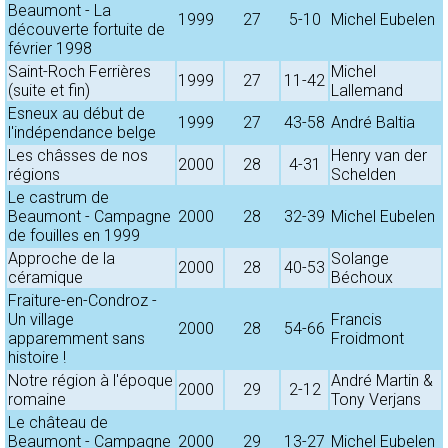
Beaumont - La
1999
27
5-10
Michel Eubelen
découverte fortuite de
février 1998
Saint-Roch Ferrières
Michel
1999
27
11-42
(suite et fin)
Lallemand
Esneux au début de
1999
27
43-58
André Baltia
l'indépendance belge
Les châsses de nos
Henry van der
2000
28
4-31
régions
Schelden
Le castrum de
Beaumont - Campagne
2000
28
32-39
Michel Eubelen
de fouilles en 1999
Approche de la
Solange
2000
28
40-53
céramique
Béchoux
Fraiture-en-Condroz -
Un village
Francis
2000
28
54-66
apparemment sans
Froidmont
histoire !
Notre région à l'époque
André Martin &
2000
29
2-12
romaine
Tony Verjans
Le château de
Beaumont - Campagne
2000
29
13-27
Michel Eubelen