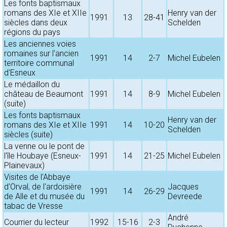
Les fonts baptismaux
romans des XIe et XIIe
Henry van der
1991
13
28-41
siècles dans deux
Schelden
régions du pays
Les anciennes voies
romaines sur l'ancien
1991
14
2-7
Michel Eubelen
territoire communal
d'Esneux
Le médaillon du
château de Beaumont
1991
14
8-9
Michel Eubelen
(suite)
Les fonts baptismaux
Henry van der
romans des XIe et XIIe
1991
14
10-20
Schelden
siècles (suite)
La venne ou le pont de
l'île Houbaye (Esneux-
1991
14
21-25
Michel Eubelen
Plainevaux)
Visites de l'Abbaye
d'Orval, de l'ardoisière
Jacques
1991
14
26-29
de Alle et du musée du
Devreede
tabac de Vresse
André
Courrier du lecteur
1992
15-16
2-3