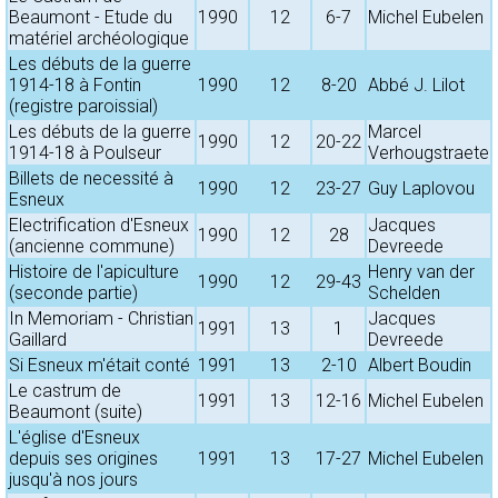
Beaumont - Etude du
1990
12
6-7
Michel Eubelen
matériel archéologique
Les débuts de la guerre
1914-18 à Fontin
1990
12
8-20
Abbé J. Lilot
(registre paroissial)
Les débuts de la guerre
Marcel
1990
12
20-22
1914-18 à Poulseur
Verhougstraete
Billets de necessité à
1990
12
23-27
Guy Laplovou
Esneux
Electrification d'Esneux
Jacques
1990
12
28
(ancienne commune)
Devreede
Histoire de l'apiculture
Henry van der
1990
12
29-43
(seconde partie)
Schelden
In Memoriam - Christian
Jacques
1991
13
1
Gaillard
Devreede
Si Esneux m'était conté
1991
13
2-10
Albert Boudin
Le castrum de
1991
13
12-16
Michel Eubelen
Beaumont (suite)
L'église d'Esneux
depuis ses origines
1991
13
17-27
Michel Eubelen
jusqu'à nos jours