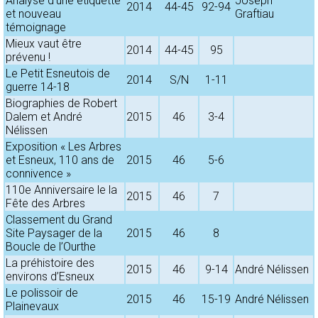
Analyse d’une étiquette
Joseph
2014
44-45
92-94
et nouveau
Graftiau
témoignage
Mieux vaut être
2014
44-45
95
prévenu !
Le Petit Esneutois de
2014
S/N
1-11
guerre 14-18
Biographies de Robert
Dalem et André
2015
46
3-4
Nélissen
Exposition « Les Arbres
et Esneux, 110 ans de
2015
46
5-6
connivence »
110e Anniversaire le la
2015
46
7
Fête des Arbres
Classement du Grand
Site Paysager de la
2015
46
8
Boucle de l’Ourthe
La préhistoire des
2015
46
9-14
André Nélissen
environs d’Esneux
Le polissoir de
2015
46
15-19
André Nélissen
Plainevaux