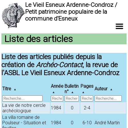
Le Vieil Esneux Ardenne-Condroz /
Petit patrimoine populaire de la
commune d'Esneux
Liste des articles
Liste des articles publiés depuis la
création de
Archéo-Contact
, la revue de
l'ASBL Le Vieil Esneux Ardenne-Condroz
Année
Bulletin
Pages
Titre
Auteur
▲
▲
n°
▲
▲
▲
La vie de notre cercle
1984
0
2-4
archéologique
La villa romaine de
Poulseur - Situation et
1984
0
6-10
André Martin