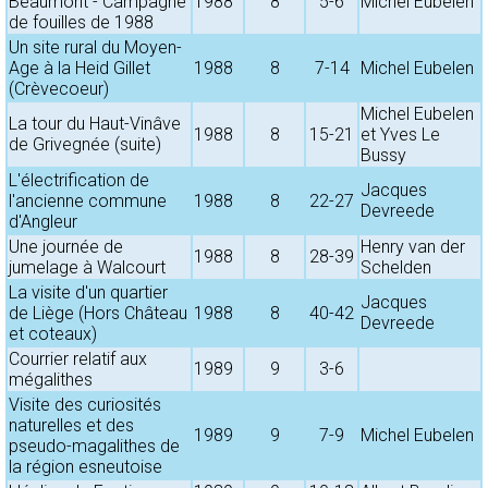
Beaumont - Campagne
1988
8
5-6
Michel Eubelen
de fouilles de 1988
Un site rural du Moyen-
Age à la Heid Gillet
1988
8
7-14
Michel Eubelen
(Crèvecoeur)
Michel Eubelen
La tour du Haut-Vinâve
1988
8
15-21
et Yves Le
de Grivegnée (suite)
Bussy
L'électrification de
Jacques
l'ancienne commune
1988
8
22-27
Devreede
d'Angleur
Une journée de
Henry van der
1988
8
28-39
jumelage à Walcourt
Schelden
La visite d'un quartier
Jacques
de Liège (Hors Château
1988
8
40-42
Devreede
et coteaux)
Courrier relatif aux
1989
9
3-6
mégalithes
Visite des curiosités
naturelles et des
1989
9
7-9
Michel Eubelen
pseudo-magalithes de
la région esneutoise