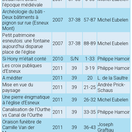
l'époque médiévale
Archéologie du bâti -
Deux bâtiments à
2007
37-38
57-87
Michel Eubelen
pignon sur rue (Esneux
Mont)
Petit patrimoine
esneutois: une fontaine
2007
37-38
88-89
Michel Eubelen
aujourd'hui disparue
place de l'église
Si Hony m'était conté
2010
S/N
1-33
Philippe Hamoir
Les croix publiques
2011
39
3-19
Philippe Hamoir
d’Esneux
A méditer
2011
39
20
L. de la Saultre
Mise en vue du
Andrée Prick-
2011
39
21-25
paysage
Schaus
Une pierre énigmatique
2011
39
26-32
Michel Eubelen
à l’église d’Esneux
Canalisation de l’Ourthe
2011
39
33-35
Philippe Hamoir
vs Canal de l’Ourthe
Oraison funèbre de
Joseph
Camille Van der
2011
39
36-43
Graftiau