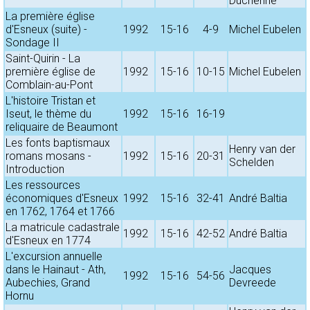
Duchenne
La première église
d'Esneux (suite) -
1992
15-16
4-9
Michel Eubelen
Sondage II
Saint-Quirin - La
première église de
1992
15-16
10-15
Michel Eubelen
Comblain-au-Pont
L'histoire Tristan et
Iseut, le thème du
1992
15-16
16-19
reliquaire de Beaumont
Les fonts baptismaux
Henry van der
romans mosans -
1992
15-16
20-31
Schelden
Introduction
Les ressources
économiques d'Esneux
1992
15-16
32-41
André Baltia
en 1762, 1764 et 1766
La matricule cadastrale
1992
15-16
42-52
André Baltia
d'Esneux en 1774
L'excursion annuelle
dans le Hainaut - Ath,
Jacques
1992
15-16
54-56
Aubechies, Grand
Devreede
Hornu