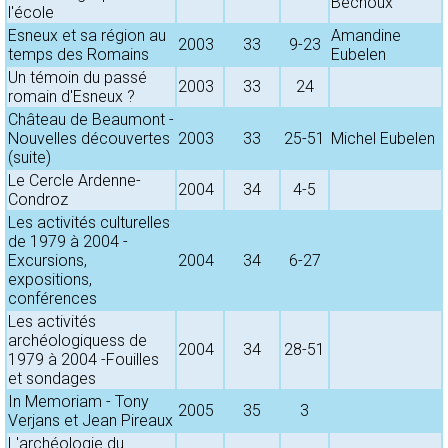
Béchoux
l'école
Esneux et sa région au
Amandine
2003
33
9-23
temps des Romains
Eubelen
Un témoin du passé
2003
33
24
romain d'Esneux ?
Château de Beaumont -
Nouvelles découvertes
2003
33
25-51
Michel Eubelen
(suite)
Le Cercle Ardenne-
2004
34
4-5
Condroz
Les activités culturelles
de 1979 à 2004 -
Excursions,
2004
34
6-27
expositions,
conférences
Les activités
archéologiquess de
2004
34
28-51
1979 à 2004 -Fouilles
et sondages
In Memoriam - Tony
2005
35
3
Verjans et Jean Pireaux
L'archéologie du