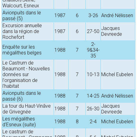
Walcourt, Esneux
Avionpuits dans le
1987
6
3-26
André Nélissen
passé (5)
Excursion annuelle
Jacques
dans la région de
1987
6
27-50
Devreede
Rochefort
2-
Enquête sur les
1988
7
9&34-
mégalithes belges
35
Le Castrum de
Beaumont - Nouvelles
données sur
1988
7
10-13
Michel Eubelen
l'organisation de
l'habitat
Avionpuits dans le
1988
7
14-25
André Nélissen
passé (6)
La tour du Haut-Vinâve
Jacques
1988
7
26-30
de Grivegnée
Devreede
Les mégalithes
1988
8
2-4
Michel Eubelen
d'Esneux (suite)
Le castrum de