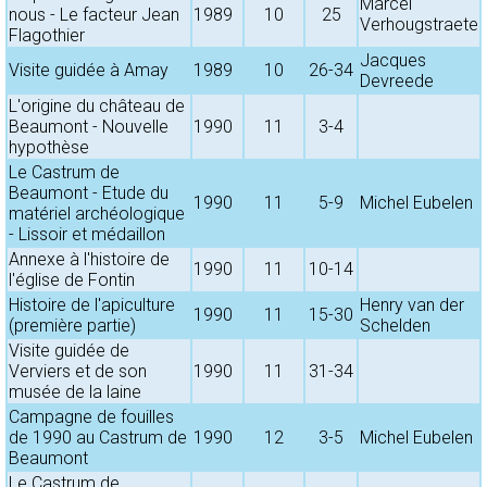
Marcel
nous - Le facteur Jean
1989
10
25
Verhougstraete
Flagothier
Jacques
Visite guidée à Amay
1989
10
26-34
Devreede
L'origine du château de
Beaumont - Nouvelle
1990
11
3-4
hypothèse
Le Castrum de
Beaumont - Etude du
1990
11
5-9
Michel Eubelen
matériel archéologique
- Lissoir et médaillon
Annexe à l'histoire de
1990
11
10-14
l'église de Fontin
Histoire de l'apiculture
Henry van der
1990
11
15-30
(première partie)
Schelden
Visite guidée de
Verviers et de son
1990
11
31-34
musée de la laine
Campagne de fouilles
de 1990 au Castrum de
1990
12
3-5
Michel Eubelen
Beaumont
Le Castrum de