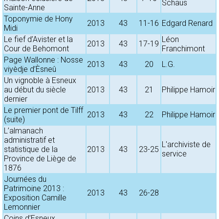
Schaus
Sainte-Anne
Toponymie de Hony
2013
43
11-16
Edgard Renard
Midi
Le fief d’Avister et la
Léon
2013
43
17-19
Cour de Behomont
Franchimont
Page Wallonne : Nosse
2013
43
20
L.G.
viyèdje d’Èsneû
Un vignoble à Esneux
au début du siècle
2013
43
21
Philippe Hamoir
dernier
Le premier pont de Tilff
2013
43
22
Philippe Hamoir
(suite)
L’almanach
administratif et
L'archiviste de
statistique de la
2013
43
23-25
service
Province de Liège de
1876
Journées du
Patrimoine 2013 :
2013
43
26-28
Exposition Camille
Lemonnier
Coins d’Esneux