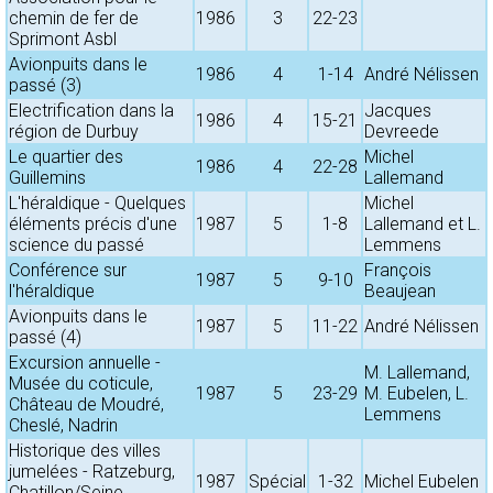
chemin de fer de
1986
3
22-23
Sprimont Asbl
Avionpuits dans le
1986
4
1-14
André Nélissen
passé (3)
Electrification dans la
Jacques
1986
4
15-21
région de Durbuy
Devreede
Le quartier des
Michel
1986
4
22-28
Guillemins
Lallemand
L'héraldique - Quelques
Michel
éléments précis d'une
1987
5
1-8
Lallemand et L.
science du passé
Lemmens
Conférence sur
François
1987
5
9-10
l'héraldique
Beaujean
Avionpuits dans le
1987
5
11-22
André Nélissen
passé (4)
Excursion annuelle -
M. Lallemand,
Musée du coticule,
1987
5
23-29
M. Eubelen, L.
Château de Moudré,
Lemmens
Cheslé, Nadrin
Historique des villes
jumelées - Ratzeburg,
1987
Spécial
1-32
Michel Eubelen
Chatillon/Seine,