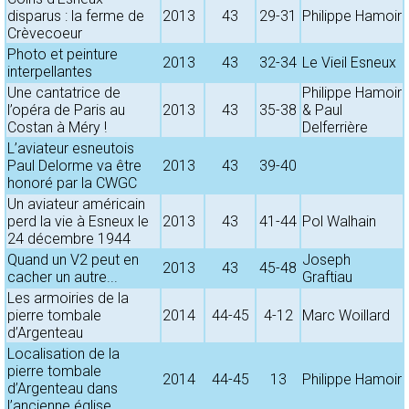
disparus : la ferme de
2013
43
29-31
Philippe Hamoir
Crèvecoeur
Photo et peinture
2013
43
32-34
Le Vieil Esneux
interpellantes
Une cantatrice de
Philippe Hamoir
l’opéra de Paris au
2013
43
35-38
& Paul
Costan à Méry !
Delferrière
L’aviateur esneutois
Paul Delorme va être
2013
43
39-40
honoré par la CWGC
Un aviateur américain
perd la vie à Esneux le
2013
43
41-44
Pol Walhain
24 décembre 1944
Quand un V2 peut en
Joseph
2013
43
45-48
cacher un autre...
Graftiau
Les armoiries de la
pierre tombale
2014
44-45
4-12
Marc Woillard
d’Argenteau
Localisation de la
pierre tombale
2014
44-45
13
Philippe Hamoir
d’Argenteau dans
l’ancienne église