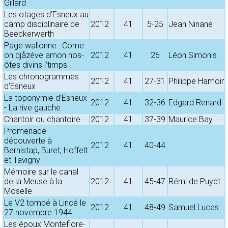
Gillard
Les otages d’Esneux au
camp disciplinaire de
2012
41
5-25
Jean Ninane
Beeckerwerth
Page wallonne : Come
on djåzéve amon nos-
2012
41
26
Léon Simonis
ôtes divins l’timps
Les chronogrammes
2012
41
27-31
Philippe Hamoir
d’Esneux
La toponymie d’Esneux
2012
41
32-36
Edgard Renard
- La rive gauche
Chantoir ou chantoire
2012
41
37-39
Maurice Bay
Promenade-
découverte à
2012
41
40-44
Bernistap, Buret, Hoffelt
et Tavigny
Mémoire sur le canal
de la Meuse à la
2012
41
45-47
Rémi de Puydt
Moselle
Le V2 tombé à Lincé le
2012
41
48-49
Samuel Lucas
27 novembre 1944
Les époux Montefiore-