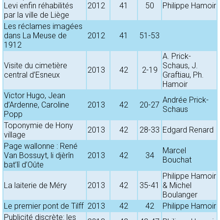
Levi enfin réhabilités
2012
41
50
Philippe Hamoir
par la ville de Liège
Les réclames imagées
dans La Meuse de
2012
41
51-53
1912
A. Prick-
Visite du cimetière
Schaus, J.
2013
42
2-19
central d’Esneux
Graftiau, Ph.
Hamoir
Victor Hugo, Jean
Andrée Prick-
d’Ardenne, Caroline
2013
42
20-27
Schaus
Popp
Toponymie de Hony
2013
42
28-33
Edgard Renard
village
Page wallonne : René
Marcel
Van Bossuyt, li djèrîn
2013
42
34
Bouchat
bat’lî d’Oûte
Philippe Hamoir
La laiterie de Méry
2013
42
35-41
& Michel
Boulanger
Le premier pont de Tilff
2013
42
42
Philippe Hamoir
Publicité discrète: les