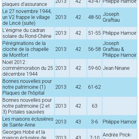
2013
42
43-47
Philippe Hamoir
plaques d'assurance
Le 27 novembre 1944,
Joseph
un V2 frappe le village
2013
42
48-50
Graftiau
de Lincé (suite)
L’énigme du cadran
2013
42
51-55
Philippe Hamoir
solaire du Rond-Chêne
Pérégrinations de la
Joseph
cloche de la chapelle
2013
42
56-58
Graftiau &
de Montfort
Philippe Hamoir
Noël 2012 :
commémoration du 25
2013
42
59-60
Jean Ninane
décembre 1944
Bonnes nouvelles pour
notre patrimoine (1)
2013
42
61-62
Plaques de l'hôpital
Bonnes nouvelles pour
notre patrimoine (2 et
2013
42
63
3) Potales sauvées
Les maisons éclusières
2013
43
3-6
Philippe Hamoir
de Sainte-Anne
Georges Hobé et la
Andrée Prick-
maison éclusière de
2013
43
7-10