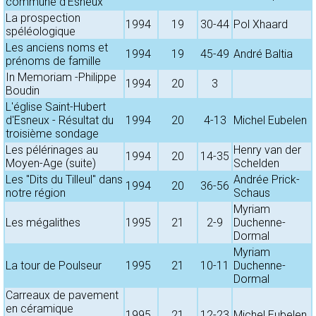
commune d'Esneux
La prospection
1994
19
30-44
Pol Xhaard
spéléologique
Les anciens noms et
1994
19
45-49
André Baltia
prénoms de famille
In Memoriam -Philippe
1994
20
3
Boudin
L'église Saint-Hubert
d'Esneux - Résultat du
1994
20
4-13
Michel Eubelen
troisième sondage
Les pélérinages au
Henry van der
1994
20
14-35
Moyen-Age (suite)
Schelden
Les "Dits du Tilleul" dans
Andrée Prick-
1994
20
36-56
notre région
Schaus
Myriam
Les mégalithes
1995
21
2-9
Duchenne-
Dormal
Myriam
La tour de Poulseur
1995
21
10-11
Duchenne-
Dormal
Carreaux de pavement
en céramique
1995
21
12-23
Michel Eubelen