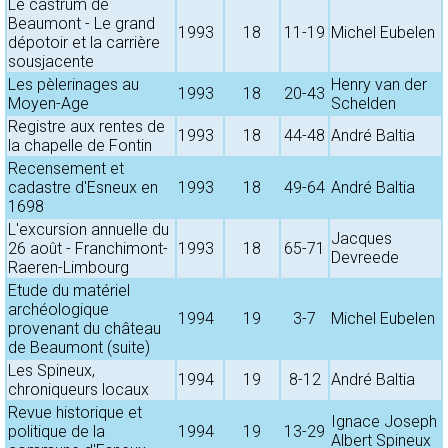
Le castrum de
Beaumont - Le grand
1993
18
11-19
Michel Eubelen
dépotoir et la carrière
sousjacente
Les pèlerinages au
Henry van der
1993
18
20-43
Moyen-Age
Schelden
Registre aux rentes de
1993
18
44-48
André Baltia
la chapelle de Fontin
Recensement et
cadastre d'Esneux en
1993
18
49-64
André Baltia
1698
L'excursion annuelle du
Jacques
26 août - Franchimont-
1993
18
65-71
Devreede
Raeren-Limbourg
Etude du matériel
archéologique
1994
19
3-7
Michel Eubelen
provenant du château
de Beaumont (suite)
Les Spineux,
1994
19
8-12
André Baltia
chroniqueurs locaux
Revue historique et
Ignace Joseph
politique de la
1994
19
13-29
Albert Spineux