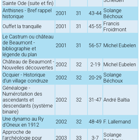
Schelden
Sainte Ode (suite et fin)
Anthisnes - Bref rappel
Solange
2001
31
43-44
historique
Béchoux
Francis
Ouffet la tranquille
2001
31
45-55
Froidmont
Le Castrum ou château
de Beaumont -
2001
31
56-57
Michel Eubelen
bibliographie et
légende du plan
Château de Beaumont -
2002
32
2-19
Michel Eubelen
Nouvelles découvertes
Ocquier - Historique
Solange
2002
32
20-29
d'un village condruze
Béchoux
Généalogie -
Numérotation des
ascendants et
2002
32
31-47
André Baltia
descendants (système
binaire)
Une dynamo au Ry
2002
32
48-49
F. Lallemand
d'Oneux en 1912
Approche de
Solange
l'archéologie pour
2003
33
3-7