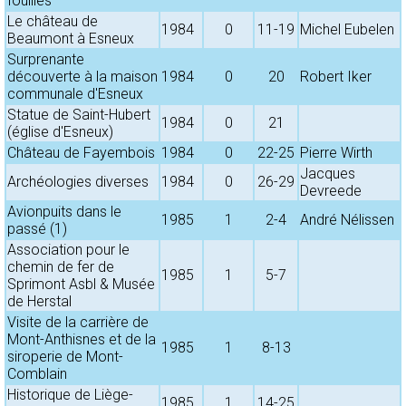
fouilles
Le château de
1984
0
11-19
Michel Eubelen
Beaumont à Esneux
Surprenante
découverte à la maison
1984
0
20
Robert Iker
communale d'Esneux
Statue de Saint-Hubert
1984
0
21
(église d'Esneux)
Château de Fayembois
1984
0
22-25
Pierre Wirth
Jacques
Archéologies diverses
1984
0
26-29
Devreede
Avionpuits dans le
1985
1
2-4
André Nélissen
passé (1)
Association pour le
chemin de fer de
1985
1
5-7
Sprimont Asbl & Musée
de Herstal
Visite de la carrière de
Mont-Anthisnes et de la
1985
1
8-13
siroperie de Mont-
Comblain
Historique de Liège-
1985
1
14-25